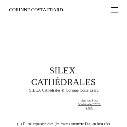
CORINNE COSTA ERARD
SILEX 
CATHÉDRALES
 SILEX Cathédrales © Corinne Costa Erard
Lien vers Silex 
"Cathédrales"
 2020 
à 2023
(...)
D’une impulsion elles (les mains) émeuvent l’air, ou bien elles