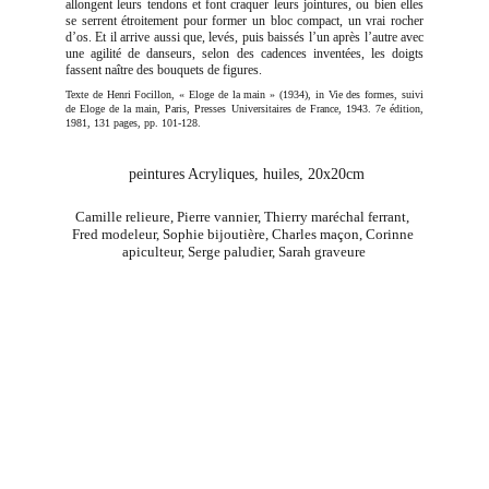
allongent leurs tendons et font craquer leurs jointures, ou bien elles
se serrent étroitement pour former un bloc compact, un vrai rocher
d’os. Et il arrive aussi que, levés, puis baissés l’un après l’autre avec
une agilité de danseurs, selon des cadences inventées, les doigts
fassent naître des bouquets de figures.
Texte de Henri Focillon, « Eloge de la main » (1934), in Vie des formes, suivi
de Eloge de la main, Paris, Presses Universitaires de France, 1943. 7e édition,
1981, 131 pages, pp. 101-128.
 peintures Acryliques, huiles, 20x20cm
Camille relieure, Pierre vannier, Thierry maréchal ferrant, 
Fred modeleur, Sophie bijoutière, Charles maçon, Corinne 
apiculteur, Serge paludier, Sarah graveure