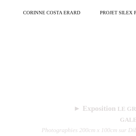
CORINNE COSTA ERARD
PROJET SILEX Po
► Exposition 
LE GRA
GALER
Photographies 200cm x 100cm sur Dib