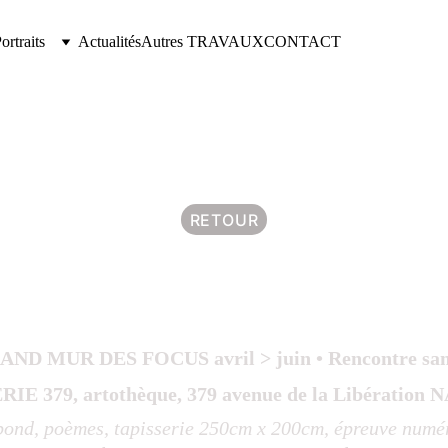
rtraits
Actualités
Autres TRAVAUX
CONTACT
 SILEX © Corinne Costa Erard
RETOUR
ND MUR DES FOCUS avril > juin • Rencontre samed
IE 379, artothèque, 379 avenue de la Libération
ond, poèmes, tapisserie 250cm x 200cm, épreuve numér